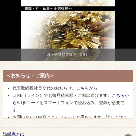
漆・金箔保存修理［2-8］
＜お知らせ・ご案内＞
代表取締役社長交代のお知らせ。
こちら
から
LINE（ライン）でも御見積依頼・ご相談頂けます。
こちらか
ら
※QRコードをスマートフォンで読み込み、登録が必要で
す。
お問い合わせ内容によりフォームが異なります。詳しくは
こ
ちら。
ご来店時には、感染リスク低減のためマスクの着用をお願い
浩悦庵とは