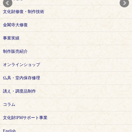
します。
ご来店予約は
こちら
から
文化財修復・制作技術
金閣寺大修復
事業実績
制作販売紹介
オンラインショップ
仏具・堂内保存修理
誂え・調度品制作
コラム
文化財IPMサポート事業
English